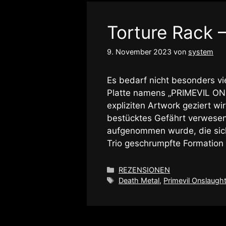
Torture Rack –
9. November 2023
von
system
Es bedarf nicht besonders vie
Platte namens „PRIMEVIL ON
expliziten Artwork geziert wi
bestücktes Gefährt verwesen
aufgenommen wurde, die sic
Trio geschrumpfte Formatio
Kategorien
REZENSIONEN
Schlagwörter
Death Metal
,
Primevil Onslaugh