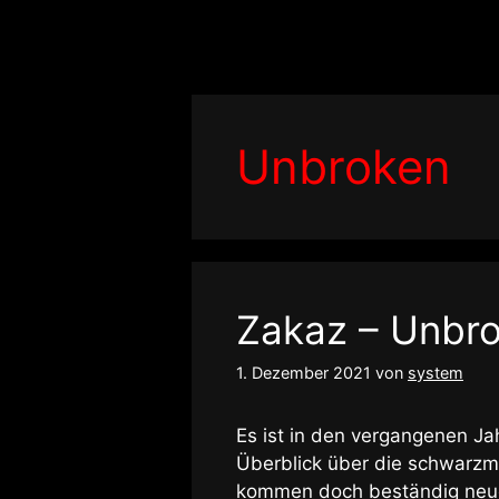
Zum
Inhalt
springen
Unbroken
Zakaz – Unbr
1. Dezember 2021
von
system
Es ist in den vergangenen Ja
Überblick über die schwarzme
kommen doch beständig neue