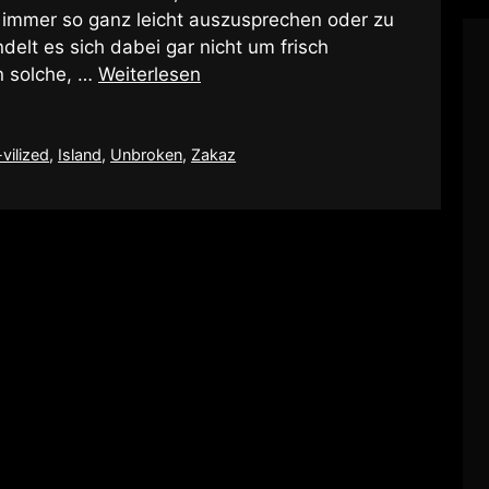
t immer so ganz leicht auszusprechen oder zu
delt es sich dabei gar nicht um frisch
n solche, …
Weiterlesen
vilized
,
Island
,
Unbroken
,
Zakaz