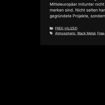
Mitteleuropäer mitunter nich
merken sind. Nicht selten han
gegründete Projekte, sonder
Kategorien
FREE-VILIZED
Schlagwörter
Atmospheric
,
Black Metal
,
Free-