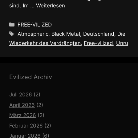
sind. Im …
Weiterlesen
Kategorien
FREE-VILIZED
Schlagwörter
Atmospheric
,
Black Metal
,
Deutschland
,
Die
Wiederkehr des Verdrängten
,
Free-vilized
,
Unru
Evilized Archiv
Juli 2026
(2)
April 2026
(2)
März 2026
(2)
Februar 2026
(2)
Januar 2026
(6)