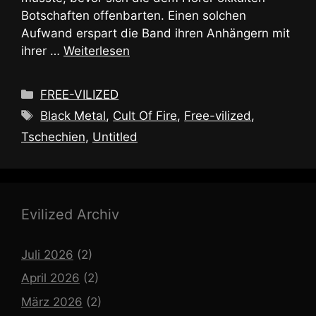
Botschaften offenbarten. Einen solchen
Aufwand erspart die Band ihren Anhängern mit
ihrer …
Weiterlesen
Kategorien
FREE-VILIZED
Schlagwörter
Black Metal
,
Cult Of Fire
,
Free-vilized
,
Tschechien
,
Untitled
Evilized Archiv
Juli 2026
(2)
April 2026
(2)
März 2026
(2)