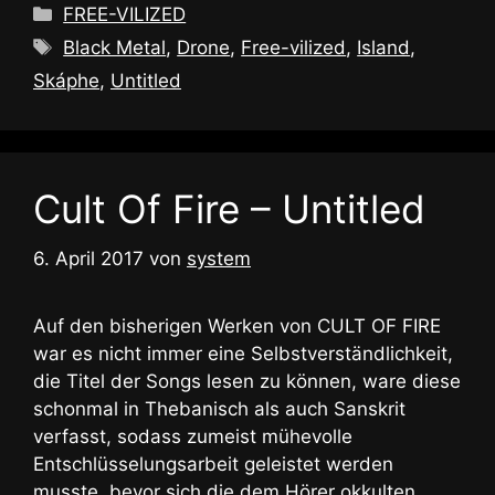
Kategorien
FREE-VILIZED
Schlagwörter
Black Metal
,
Drone
,
Free-vilized
,
Island
,
Skáphe
,
Untitled
Cult Of Fire – Untitled
6. April 2017
von
system
Auf den bisherigen Werken von CULT OF FIRE
war es nicht immer eine Selbstverständlichkeit,
die Titel der Songs lesen zu können, ware diese
schonmal in Thebanisch als auch Sanskrit
verfasst, sodass zumeist mühevolle
Entschlüsselungsarbeit geleistet werden
musste, bevor sich die dem Hörer okkulten