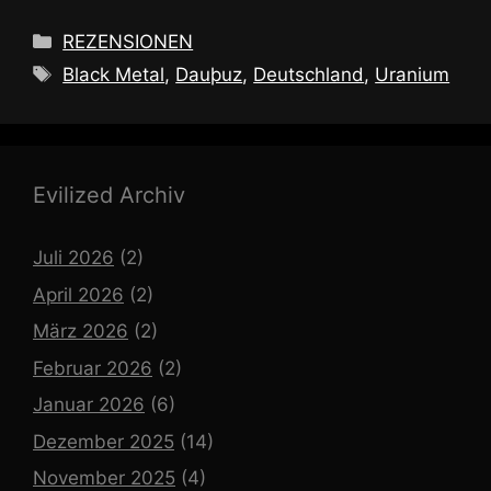
Kategorien
REZENSIONEN
Schlagwörter
Black Metal
,
Dauþuz
,
Deutschland
,
Uranium
Evilized Archiv
Juli 2026
(2)
April 2026
(2)
März 2026
(2)
Februar 2026
(2)
Januar 2026
(6)
Dezember 2025
(14)
November 2025
(4)