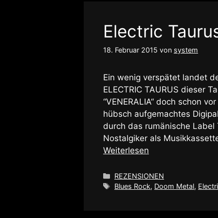
Electric Tauru
18. Februar 2015
von
system
Ein wenig verspätet landet de
ELECTRIC TAURUS dieser Tag
“VENERALIA“ doch schon vor 
hübsch aufgemachtes Digipa
durch das rumänische Label T
Nostalgiker als Musikkassett
Weiterlesen
Kategorien
REZENSIONEN
Schlagwörter
Blues Rock
,
Doom Metal
,
Electr