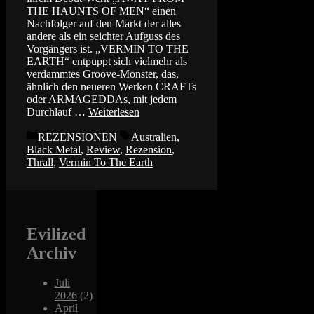
THE HAUNTS OF MEN“ einen
Nachfolger auf den Markt der alles
andere als ein seichter Aufguss des
Vorgängers ist. „VERMIN TO THE
EARTH“ entpuppt sich vielmehr als
verdammtes Groove-Monster, das,
ähnlich den neueren Werken CRAFTs
oder ARMAGEDDAs, mit jedem
Durchlauf …
Weiterlesen
Kategorien
Schlagwörter
REZENSIONEN
Australien
,
Black Metal
,
Review
,
Rezension
,
Thrall
,
Vermin To The Earth
Evilized
Archiv
Juli
2026
(2)
April