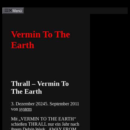
Zum
Inhalt
Menü
springen
Vermin To The
Earth
Thrall – Vermin To
The Earth
3. Dezember 2024
5. September 2011
von
system
Mit „VERMIN TO THE EARTH“
schießen THRALL nur ein Jahr nach
ihrem Debüt-Werk „AWAY FROM