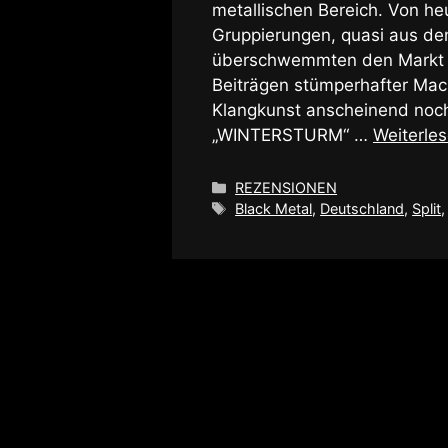
metallischen Bereich. Von he
Gruppierungen, quasi aus dem
überschwemmten den Markt mi
Beiträgen stümperhafter Mac
Klangkunst anscheinend noch 
„WINTERSTURM“ …
Weiterle
Kategorien
REZENSIONEN
Schlagwörter
Black Metal
,
Deutschland
,
Split