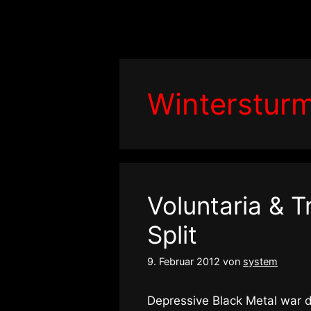
Zum
Inhalt
springen
Winterstur
Voluntaria & T
Split
9. Februar 2012
von
system
Depressive Black Metal war d