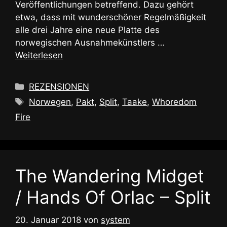
Veröffentlichungen betreffend. Dazu gehört
etwa, dass mit wunderschöner Regelmäßigkeit
alle drei Jahre eine neue Platte des
norwegischen Ausnahmekünstlers …
Weiterlesen
Kategorien
REZENSIONEN
Schlagwörter
Norwegen
,
Pakt
,
Split
,
Taake
,
Whoredom
Fire
The Wandering Midget
/ Hands Of Orlac – Split
20. Januar 2018
von
system