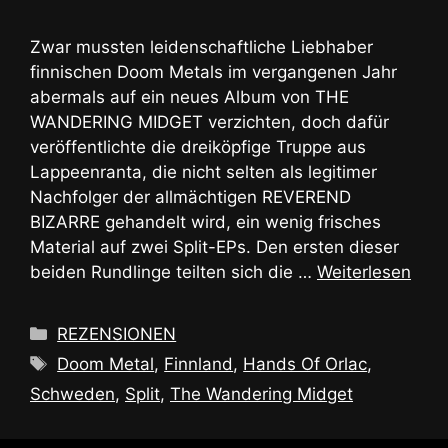
Zwar mussten leidenschaftliche Liebhaber
finnischen Doom Metals im vergangenen Jahr
abermals auf ein neues Album von THE
WANDERING MIDGET verzichten, doch dafür
veröffentlichte die dreiköpfige Truppe aus
Lappeenranta, die nicht selten als legitimer
Nachfolger der allmächtigen REVEREND
BIZARRE gehandelt wird, ein wenig frisches
Material auf zwei Split-EPs. Den ersten dieser
beiden Rundlinge teilten sich die …
Weiterlesen
Kategorien
REZENSIONEN
Schlagwörter
Doom Metal
,
Finnland
,
Hands Of Orlac
,
Schweden
,
Split
,
The Wandering Midget