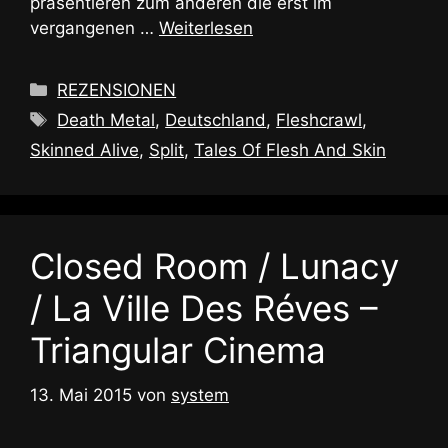
präsentieren zum anderen die erst im
vergangenen …
Weiterlesen
Kategorien
REZENSIONEN
Schlagwörter
Death Metal
,
Deutschland
,
Fleshcrawl
,
Skinned Alive
,
Split
,
Tales Of Flesh And Skin
Closed Room / Lunacy
/ La Ville Des Réves –
Triangular Cinema
13. Mai 2015
von
system