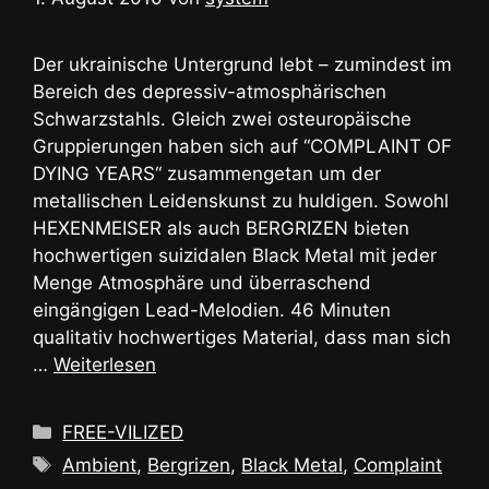
Der ukrainische Untergrund lebt – zumindest im
Bereich des depressiv-atmosphärischen
Schwarzstahls. Gleich zwei osteuropäische
Gruppierungen haben sich auf “COMPLAINT OF
DYING YEARS“ zusammengetan um der
metallischen Leidenskunst zu huldigen. Sowohl
HEXENMEISER als auch BERGRIZEN bieten
hochwertigen suizidalen Black Metal mit jeder
Menge Atmosphäre und überraschend
eingängigen Lead-Melodien. 46 Minuten
qualitativ hochwertiges Material, dass man sich
…
Weiterlesen
Kategorien
FREE-VILIZED
Schlagwörter
Ambient
,
Bergrizen
,
Black Metal
,
Complaint