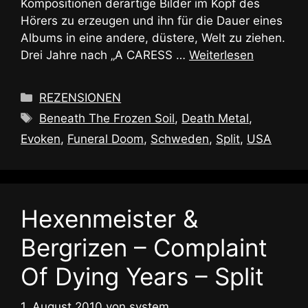
Kompositionen derartige Bilder im Kopf des
Hörers zu erzeugen und ihn für die Dauer eines
Albums in eine andere, düstere, Welt zu ziehen.
Drei Jahre nach „A CARESS …
Weiterlesen
Kategorien
REZENSIONEN
Schlagwörter
Beneath The Frozen Soil
,
Death Metal
,
Evoken
,
Funeral Doom
,
Schweden
,
Split
,
USA
Hexenmeister &
Bergrizen – Complaint
Of Dying Years – Split
1. August 2010
von
system