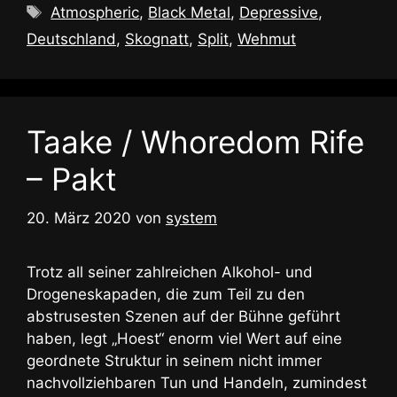
Schlagwörter
Atmospheric
,
Black Metal
,
Depressive
,
Deutschland
,
Skognatt
,
Split
,
Wehmut
Taake / Whoredom Rife
– Pakt
20. März 2020
von
system
Trotz all seiner zahlreichen Alkohol- und
Drogeneskapaden, die zum Teil zu den
abstrusesten Szenen auf der Bühne geführt
haben, legt „Hoest“ enorm viel Wert auf eine
geordnete Struktur in seinem nicht immer
nachvollziehbaren Tun und Handeln, zumindest