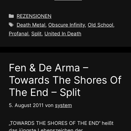
Kategorien
REZENSIONEN
Schlagwörter
Death Metal
,
Obscure Infinity
,
Old School
,
Profanal
,
Split
,
United In Death
Fen & De Arma –
Towards The Shores Of
The End – Split
5. August 2011
von
system
„TOWARDS THE SHORES OF THE END“ heißt
das jüngste Lebenszeichen der