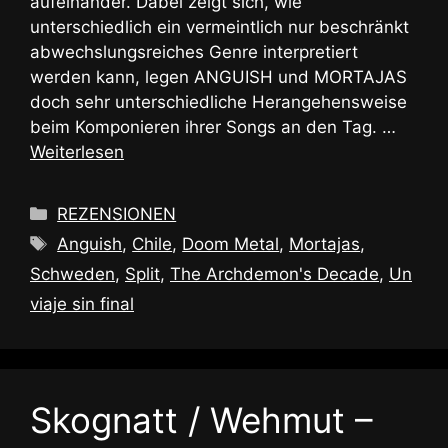
aufeinander. Dabei zeigt sich, wie
unterschiedlich ein vermeintlich nur beschränkt
abwechslungsreiches Genre interpretiert
werden kann, legen ANGUISH und MORTAJAS
doch sehr unterschiedliche Herangehensweise
beim Komponieren ihrer Songs an den Tag. …
Weiterlesen
Kategorien
REZENSIONEN
Schlagwörter
Anguish
,
Chile
,
Doom Metal
,
Mortajas
,
Schweden
,
Split
,
The Archdemon's Decade
,
Un
viaje sin final
Skognatt / Wehmut –