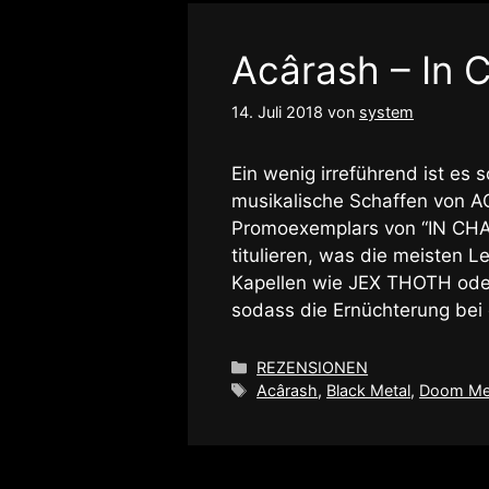
Acârash – In
14. Juli 2018
von
system
Ein wenig irreführend ist es
musikalische Schaffen von A
Promoexemplars von “IN CH
titulieren, was die meisten 
Kapellen wie JEX THOTH ode
sodass die Ernüchterung be
Kategorien
REZENSIONEN
Schlagwörter
Acârash
,
Black Metal
,
Doom Me