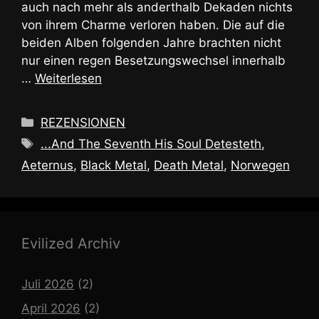
auch nach mehr als anderthalb Dekaden nichts
von ihrem Charme verloren haben. Die auf die
beiden Alben folgenden Jahre brachten nicht
nur einen regen Besetzungswechsel innerhalb
…
Weiterlesen
Kategorien
REZENSIONEN
Schlagwörter
...And The Seventh His Soul Detesteth
,
Aeternus
,
Black Metal
,
Death Metal
,
Norwegen
Evilized Archiv
Juli 2026
(2)
April 2026
(2)