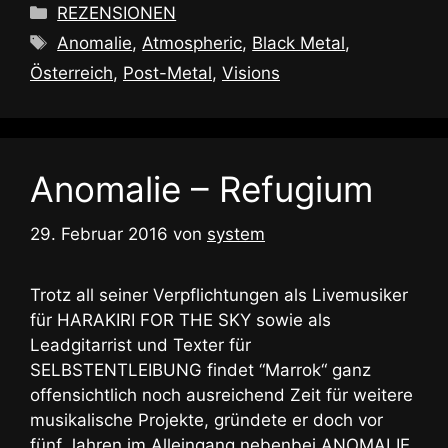
Kategorien
REZENSIONEN
Schlagwörter
Anomalie
,
Atmospheric
,
Black Metal
,
Österreich
,
Post-Metal
,
Visions
Anomalie – Refugium
29. Februar 2016
von
system
Trotz all seiner Verpflichtungen als Livemusiker
für HARAKIRI FOR THE SKY sowie als
Leadgitarrist und Texter für
SELBSTENTLEIBUNG findet “Marrok“ ganz
offensichtlich noch ausreichend Zeit für weitere
musikalische Projekte, gründete er doch vor
fünf Jahren im Alleingang nebenbei ANOMALIE,