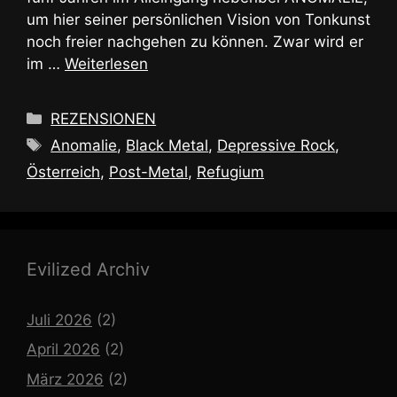
um hier seiner persönlichen Vision von Tonkunst
noch freier nachgehen zu können. Zwar wird er
im …
Weiterlesen
Kategorien
REZENSIONEN
Schlagwörter
Anomalie
,
Black Metal
,
Depressive Rock
,
Österreich
,
Post-Metal
,
Refugium
Evilized Archiv
Juli 2026
(2)
April 2026
(2)
März 2026
(2)