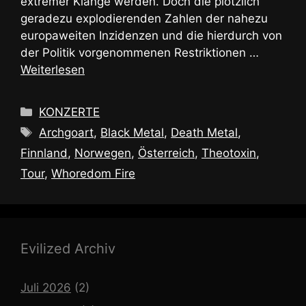
extremer Klänge werden. Doch die plötzlich
geradezu explodierenden Zahlen der nahezu
europaweiten Inzidenzen und die hierdurch von
der Politik vorgenommenen Restriktionen …
Weiterlesen
Kategorien
KONZERTE
Schlagwörter
Archgoart
,
Black Metal
,
Death Metal
,
Finnland
,
Norwegen
,
Österreich
,
Theotoxin
,
Tour
,
Whoredom Fire
Evilized Archiv
Juli 2026
(2)