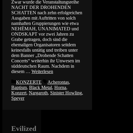
Zwar wurde die Veranstaltungsreihe
NACHT DER DROHENDEN
SCHATTEN nach zehn erfolgreichen
Ausgaben mit Auftritten von solch
namhaften Gruppierungen wie etwa
NEHËMAH, UNANIMATED und
ONDSKAPT vor zwei Jahren zu
Grabe getragen, doch sind die
ehemaligen Organisatoren seitdem
keinesfalls untätig und treiben unter
dem Banner „Drohende Schatten
Concerts“ weiterhin ihr Unwesen im
süddeutschen Raum. Nachdem in
diesem …
Weiterlesen
Kategorien
Schlagwörter
KONZERTE
Acherontas
,
Baptism
,
Black Metal
,
Horna
,
Konzert
,
Nargaroth
,
Sinister Howling
,
Speyer
Evilized