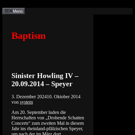
Zum
Inhalt
Menü
springen
Baptism
Sinister Howling IV –
20.09.2014 – Speyer
3. Dezember 2024
10. Oktober 2014
von
system
Am 20. September luden die
Herrschaften von „Drohende Schatten
Concerts“ zum zweiten Mal in diesem
Jahr ins rheinland-pfälzischen Speyer,
um nach der im März dort