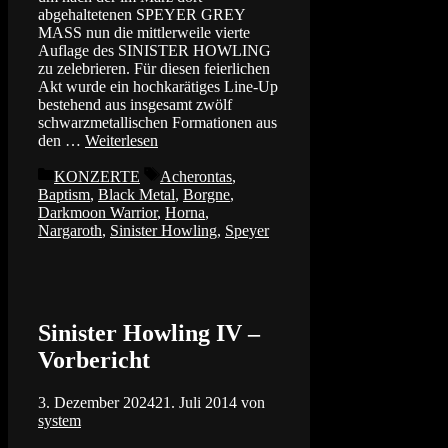
abgehaltetenen SPEYER GREY
MASS nun die mittlerweile vierte
Auflage des SINISTER HOWLING
zu zelebrieren. Für diesen feierlichen
Akt wurde ein hochkarätiges Line-Up
bestehend aus insgesamt zwölf
schwarzmetallischen Formationen aus
den …
Weiterlesen
Kategorien
Schlagwörter
KONZERTE
Acherontas
,
Baptism
,
Black Metal
,
Borgne
,
Darkmoon Warrior
,
Horna
,
Nargaroth
,
Sinister Howling
,
Speyer
Sinister Howling IV –
Vorbericht
3. Dezember 2024
21. Juli 2014
von
system