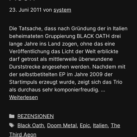
23. Juni 2011
von
system
Die Tatsache, dass nach Gründung der in Italien
beheimateten Gruppierung BLACK OATH drei
lange Jahre ins Land zogen, ohne das eine
Veröffentlichung das Licht der Welt erblickte
darf getrost als mittlerweile überwundene
Durststrecke angesehen werden. Nachdem mit
der selbstbetitelten EP im Jahre 2009 der
Startimpuls erzeugt wurde, zeigt sich das Trio
als durchaus sehr komponierfreudig. …
Weiterlesen
Kategorien
REZENSIONEN
Schlagwörter
Black Oath
,
Doom Metal
,
Epic
,
Italien
,
The
Third Aeon