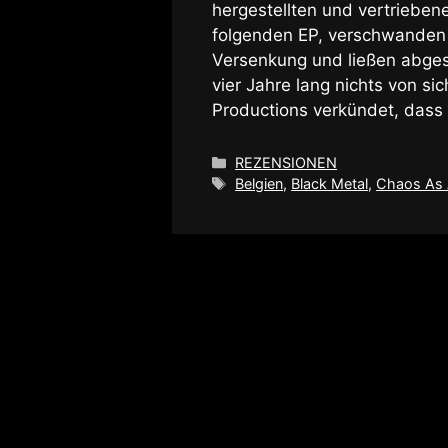
hergestellten und vertrieben
folgenden EP, verschwanden
Versenkung und ließen abges
vier Jahre lang nichts von s
Productions verkündet, dass
Kategorien
REZENSIONEN
Schlagwörter
Belgien
,
Black Metal
,
Chaos As 