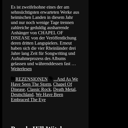
Es ist zweifelsohne eines der am
sehnsüchtigsten erwarteten Werke aus
heimischen Landen in diesem Jahr
und nur noch wenige Tage trennen
zahlreiche geduldig ausharrende
Anhänger von CHAPEL OF
DISEASE von der Veröffentlichung
deren dritten Langspielers. Erneut
haben sich die vier Rheinländer drei
Jahre lang Zeit für Songwriting und
Aufnahmeprozess des Albums
gelassen und währenddessen fast …
Weiterlesen
Kategorien
Schlagwörter
REZENSIONEN
...And As We
Have Seen The Storm
,
Chapel Of
Disease
,
Classic Rock
,
Death Metal
,
Deutschland
,
We Have Been
Embraced The Eye