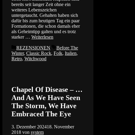
bereits seit langer Zeit ohne ein
weiteres Lebenszeichen
untergetaucht. Gehalten haben sich
dafür bis zum heutigen Tag ein paar
Formationen, die schon damals eher
als Geheimtipp galten und es trotz
starker …
Weiterlesen
Kategorien
Schlagwörter
REZENSIONEN
Before The
Winter
,
Classic Rock
,
Folk
,
Italien
,
Retro
,
Witchwood
Chapel Of Disease – …
And As We Have Seen
The Storm, We Have
Embraced The Eye
3. Dezember 2024
18. November
2018
von
system