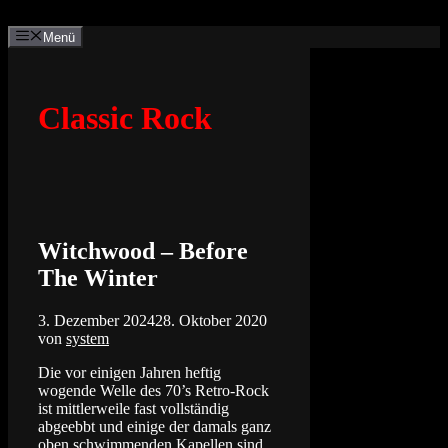
Zum
Inhalt
Menü
springen
Classic Rock
Witchwood – Before
The Winter
3. Dezember 2024
28. Oktober 2020
von
system
Die vor einigen Jahren heftig
wogende Welle des 70’s Retro-Rock
ist mittlerweile fast vollständig
abgeebbt und einige der damals ganz
oben schwimmenden Kapellen sind