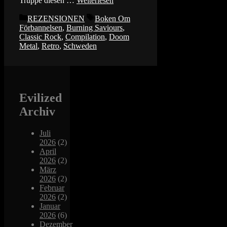
Truppe diesen …
Weiterlesen
Kategorien
Schlagwörter
REZENSIONEN
Boken Om
Förbannelsen
,
Burning Saviours
,
Classic Rock
,
Compilation
,
Doom
Metal
,
Retro
,
Schweden
Evilized
Archiv
Juli
2026
(2)
April
2026
(2)
März
2026
(2)
Februar
2026
(2)
Januar
2026
(6)
Dezember