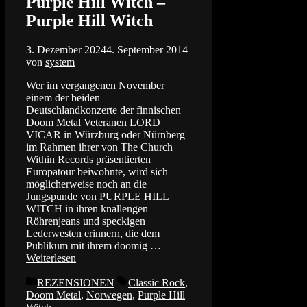
Purple Hill Witch –
Purple Hill Witch
3. Dezember 2024
4. September 2014
von
system
Wer im vergangenen November
einem der beiden
Deutschlandkonzerte der finnischen
Doom Metal Veteranen LORD
VICAR in Würzburg oder Nürnberg
im Rahmen ihrer von The Church
Within Records präsentierten
Europatour beiwohnte, wird sich
möglicherweise noch an die
Jungspunde von PURPLE HILL
WITCH in ihren knallengen
Röhrenjeans und speckigen
Lederwesten erinnern, die dem
Publikum mit ihrem doomig …
Weiterlesen
Kategorien
Schlagwörter
REZENSIONEN
Classic Rock
,
Doom Metal
,
Norwegen
,
Purple Hill