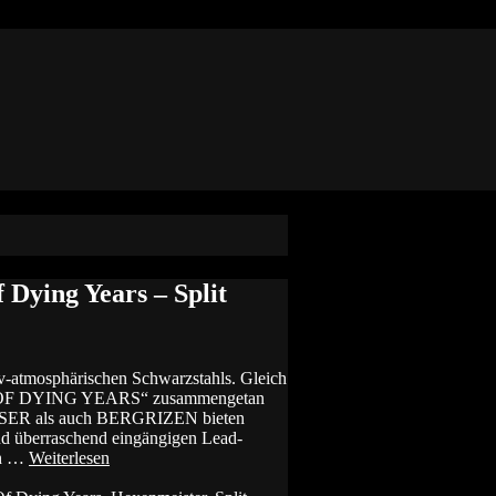
Dying Years – Split
iv-atmosphärischen Schwarzstahls. Gleich
NT OF DYING YEARS“ zusammengetan
EISER als auch BERGRIZEN bieten
nd überraschend eingängigen Lead-
ch …
Weiterlesen