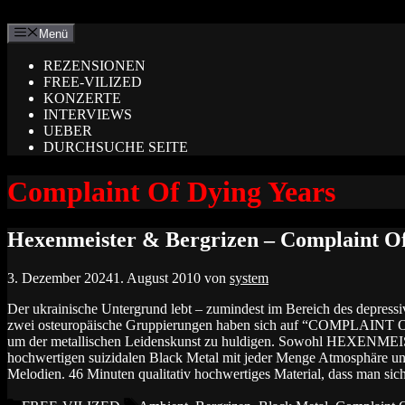
Zum
Inhalt
Menü
springen
REZENSIONEN
FREE-VILIZED
KONZERTE
INTERVIEWS
UEBER
DURCHSUCHE SEITE
Complaint Of Dying Years
Hexenmeister & Bergrizen – Complaint Of 
3. Dezember 2024
1. August 2010
von
system
Der ukrainische Untergrund lebt – zumindest im Bereich des depress
zwei osteuropäische Gruppierungen haben sich auf “COMPLAI
um der metallischen Leidenskunst zu huldigen. Sowohl HEXENM
hochwertigen suizidalen Black Metal mit jeder Menge Atmosphäre u
Melodien. 46 Minuten qualitativ hochwertiges Material, dass man si
Kategorien
Schlagwörter