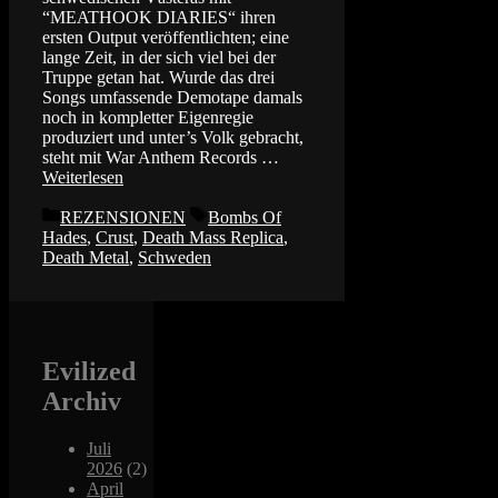
“MEATHOOK DIARIES“ ihren
ersten Output veröffentlichten; eine
lange Zeit, in der sich viel bei der
Truppe getan hat. Wurde das drei
Songs umfassende Demotape damals
noch in kompletter Eigenregie
produziert und unter’s Volk gebracht,
steht mit War Anthem Records …
Weiterlesen
Kategorien
Schlagwörter
REZENSIONEN
Bombs Of
Hades
,
Crust
,
Death Mass Replica
,
Death Metal
,
Schweden
Evilized
Archiv
Juli
2026
(2)
April