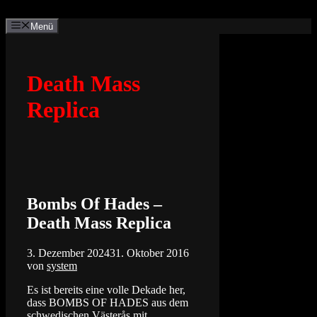
Zum
Inhalt
Menü
springen
Death Mass
Replica
Bombs Of Hades –
Death Mass Replica
3. Dezember 2024
31. Oktober 2016
von
system
Es ist bereits eine volle Dekade her,
dass BOMBS OF HADES aus dem
schwedischen Västerås mit