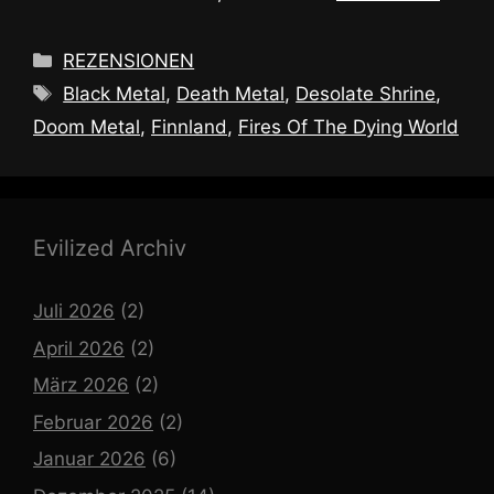
Kategorien
REZENSIONEN
Schlagwörter
Black Metal
,
Death Metal
,
Desolate Shrine
,
Doom Metal
,
Finnland
,
Fires Of The Dying World
Evilized Archiv
Juli 2026
(2)
April 2026
(2)
März 2026
(2)
Februar 2026
(2)
Januar 2026
(6)