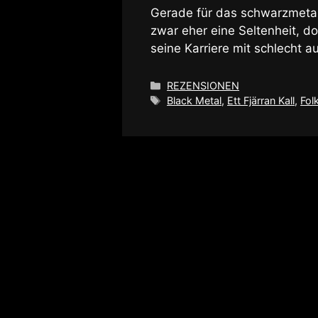
Gerade für das schwarzmetal
zwar eher eine Seltenheit, do
seine Karriere mit schlech
Kategorien
REZENSIONEN
Schlagwörter
Black Metal
,
Ett Fjärran Kall
,
Fol