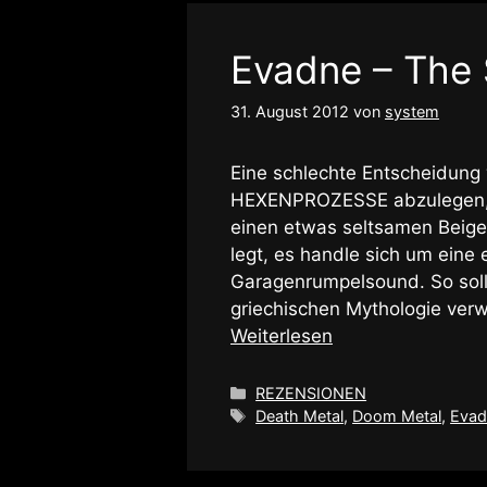
Evadne – The 
31. August 2012
von
system
Eine schlechte Entscheidung 
HEXENPROZESSE abzulegen, de
einen etwas seltsamen Beige
legt, es handle sich um eine 
Garagenrumpelsound. So sollt
griechischen Mythologie ver
Weiterlesen
Kategorien
REZENSIONEN
Schlagwörter
Death Metal
,
Doom Metal
,
Evad