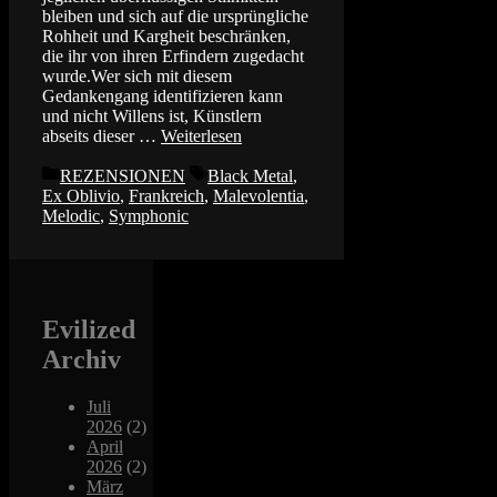
bleiben und sich auf die ursprüngliche
Rohheit und Kargheit beschränken,
die ihr von ihren Erfindern zugedacht
wurde.Wer sich mit diesem
Gedankengang identifizieren kann
und nicht Willens ist, Künstlern
abseits dieser …
Weiterlesen
Kategorien
Schlagwörter
REZENSIONEN
Black Metal
,
Ex Oblivio
,
Frankreich
,
Malevolentia
,
Melodic
,
Symphonic
Evilized
Archiv
Juli
2026
(2)
April
2026
(2)
März