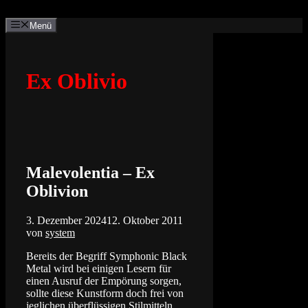
Zum
Inhalt
Menü
springen
Ex Oblivio
Malevolentia – Ex
Oblivion
3. Dezember 2024
12. Oktober 2011
von
system
Bereits der Begriff Symphonic Black
Metal wird bei einigen Lesern für
einen Ausruf der Empörung sorgen,
sollte diese Kunstform doch frei von
jeglichen überflüssigen Stilmitteln