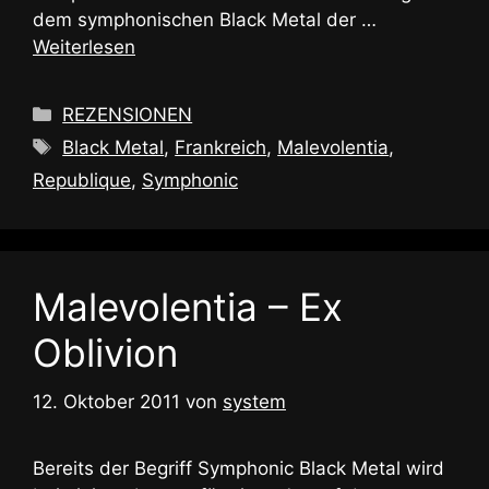
dem symphonischen Black Metal der …
Weiterlesen
Kategorien
REZENSIONEN
Schlagwörter
Black Metal
,
Frankreich
,
Malevolentia
,
Republique
,
Symphonic
Malevolentia – Ex
Oblivion
12. Oktober 2011
von
system
Bereits der Begriff Symphonic Black Metal wird