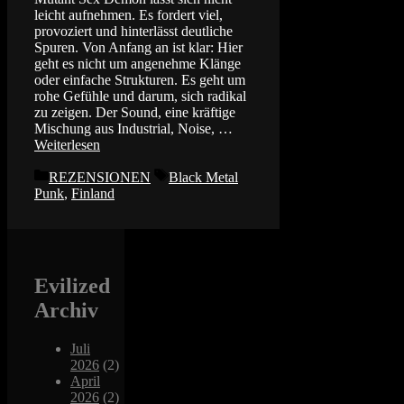
leicht aufnehmen. Es fordert viel,
provoziert und hinterlässt deutliche
Spuren. Von Anfang an ist klar: Hier
geht es nicht um angenehme Klänge
oder einfache Strukturen. Es geht um
rohe Gefühle und darum, sich radikal
zu zeigen. Der Sound, eine kräftige
Mischung aus Industrial, Noise, …
Weiterlesen
Kategorien
Schlagwörter
REZENSIONEN
Black Metal
Punk
,
Finland
Evilized
Archiv
Juli
2026
(2)
April
2026
(2)