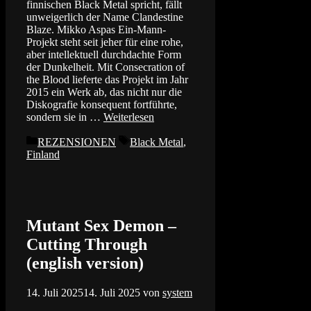
finnischen Black Metal spricht, fällt
unweigerlich der Name Clandestine
Blaze. Mikko Aspas Ein-Mann-
Projekt steht seit jeher für eine rohe,
aber intellektuell durchdachte Form
der Dunkelheit. Mit Consecration of
the Blood lieferte das Projekt im Jahr
2015 ein Werk ab, das nicht nur die
Diskografie konsequent fortführte,
sondern sie in …
Weiterlesen
Kategorien
Schlagwörter
REZENSIONEN
Black Metal
,
Finland
Mutant Sex Demon –
Cutting Through
(english version)
14. Juli 2025
14. Juli 2025
von
system