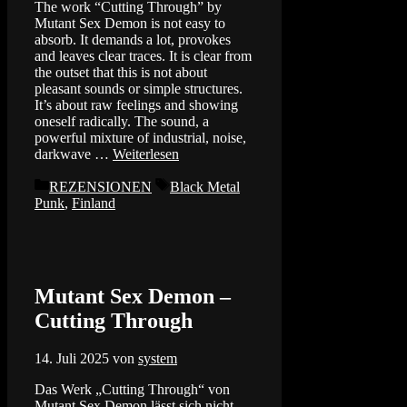
The work “Cutting Through” by
Mutant Sex Demon is not easy to
absorb. It demands a lot, provokes
and leaves clear traces. It is clear from
the outset that this is not about
pleasant sounds or simple structures.
It’s about raw feelings and showing
oneself radically. The sound, a
powerful mixture of industrial, noise,
darkwave …
Weiterlesen
Kategorien
Schlagwörter
REZENSIONEN
Black Metal
Punk
,
Finland
Mutant Sex Demon –
Cutting Through
14. Juli 2025
von
system
Das Werk „Cutting Through“ von
Mutant Sex Demon lässt sich nicht