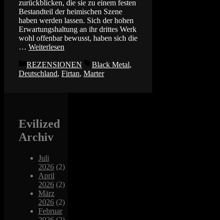
zurückblicken, die sie zu einem festen
Bestandteil der heimischen Szene
haben werden lassen. Sich der hohen
Erwartungshaltung an ihr drittes Werk
wohl offenbar bewusst, haben sich die
…
Weiterlesen
Kategorien
Schlagwörter
REZENSIONEN
Black Metal
,
Deutschland
,
Firtan
,
Marter
Evilized
Archiv
Juli
2026
(2)
April
2026
(2)
März
2026
(2)
Februar
2026
(2)