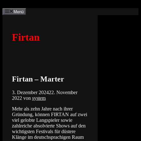
Zum
Inhalt
Menü
springen
Firtan
Firtan – Marter
3. Dezember 2024
22. November
2022
von
system
Mehr als zehn Jahre nach ihrer
Gründung, können FIRTAN auf zwei
viel gelobte Langspieler sowie
zahlreiche absolvierte Shows auf den
wichtigsten Festivals für düstere
Klänge im deutschsprachigen Raum