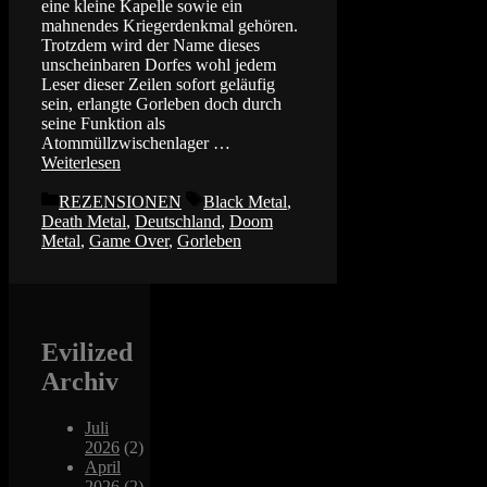
eine kleine Kapelle sowie ein
mahnendes Kriegerdenkmal gehören.
Trotzdem wird der Name dieses
unscheinbaren Dorfes wohl jedem
Leser dieser Zeilen sofort geläufig
sein, erlangte Gorleben doch durch
seine Funktion als
Atommüllzwischenlager …
Weiterlesen
Kategorien
Schlagwörter
REZENSIONEN
Black Metal
,
Death Metal
,
Deutschland
,
Doom
Metal
,
Game Over
,
Gorleben
Evilized
Archiv
Juli
2026
(2)
April
2026
(2)