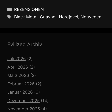
Kategorien
REZENSIONEN
Schlagwörter
Black Metal
,
Gnavhòl
,
Nordjevel
,
Norwegen
Evilized Archiv
Juli 2026
(2)
April 2026
(2)
März 2026
(2)
Februar 2026
(2)
Januar 2026
(6)
Dezember 2025
(14)
November 2025
(4)