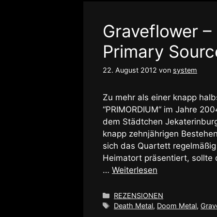
Graveflower –
Primary Sourc
22. August 2012
von
system
Zu mehr als einer knapp hal
“PRIMORDIUM“ im Jahre 200
dem Städtchen Jekaterinburg
knapp zehnjährigen Bestehen
sich das Quartett regelmäßi
Heimatort präsentiert, sollte
…
Weiterlesen
Kategorien
REZENSIONEN
Schlagwörter
Death Metal
,
Doom Metal
,
Grav