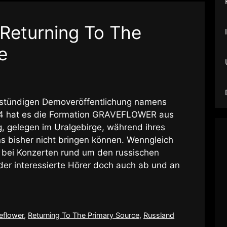
 Returning To The
e
bstündigen Demoveröffentlichung namens
4 hat es die Formation GRAVEFLOWER aus
, gelegen im Uralgebirge, während ihres
s bisher nicht bringen können. Wenngleich
g bei Konzerten rund um den russischen
 der interessierte Hörer doch auch ab und an
eflower
,
Returning To The Primary Source
,
Russland