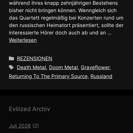
während ihres knapp zehnjährigen Bestehens
bisher nicht bringen können. Wenngleich sich
das Quartett regelmäßig bei Konzerten rund um
den russischen Heimatort präsentiert, sollte der
interessierte Hörer doch auch ab und an …
Weiterlesen
Kategorien
REZENSIONEN
Schlagwörter
Death Metal
,
Doom Metal
,
Graveflower
,
Returning To The Primary Source
,
Russland
Evilized Archiv
Juli 2026
(2)