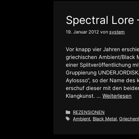
Spectral Lore –
19. Januar 2012
von
system
Vor knapp vier Jahren erschi
griechischen Ambient/Black 
einer Splitveröffentlichung
Gruppierung UNDERJORDISKA. 
Aylossso“, so der Name des 
erschuf dieser mit den beiden
Klangkunst. …
Weiterlesen
Kategorien
REZENSIONEN
Schlagwörter
Ambient
,
Black Metal
,
Griechen