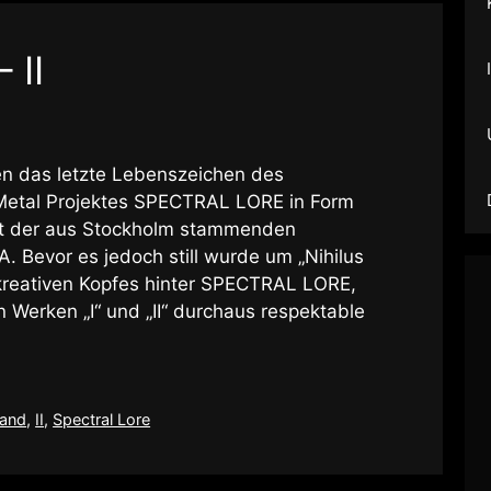
 II
en das letzte Lebenszeichen des
Metal Projektes SPECTRAL LORE in Form
 mit der aus Stockholm stammenden
Bevor es jedoch still wurde um „Nihilus
kreativen Kopfes hinter SPECTRAL LORE,
 Werken „I“ und „II“ durchaus respektable
land
,
II
,
Spectral Lore