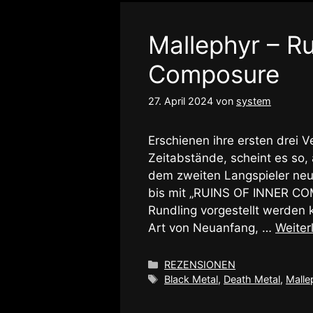
Mallephyr – Ru
Composure
27. April 2024
von
system
Erschienen ihre ersten drei V
Zeitabstände, scheint es so,
dem zweiten Langspieler neu 
bis mit „RUINS OF INNER COM
Rundling vorgestellt werden 
Art von Neuanfang, …
Weiter
Kategorien
REZENSIONEN
Schlagwörter
Black Metal
,
Death Metal
,
Malle