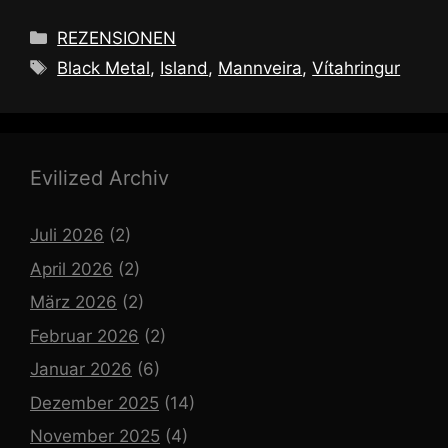
Kategorien
REZENSIONEN
Schlagwörter
Black Metal
,
Island
,
Mannveira
,
Vítahringur
Evilized Archiv
Juli 2026
(2)
April 2026
(2)
März 2026
(2)
Februar 2026
(2)
Januar 2026
(6)
Dezember 2025
(14)
November 2025
(4)