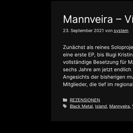
Mannveira – V
23. September 2021
von
system
Zunächst als reines Soloproj
eine erste EP, bis Illugi Kris
vollständige Besetzung für M
sechs Jahre am jetzt endlich
Angesichts der bisherigen mu
Mitglieder, die tief im regi
Kategorien
REZENSIONEN
Schlagwörter
Black Metal
,
Island
,
Mannveira
,