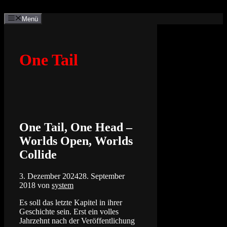
Zum
Inhalt
Menü
springen
One Tail
One Tail, One Head –
Worlds Open, Worlds
Collide
3. Dezember 2024
28. September
2018
von
system
Es soll das letzte Kapitel in ihrer
Geschichte sein. Erst ein volles
Jahrzehnt nach der Veröffentlichung