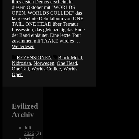
ihres ersten Demos erscheint in
diesem Oktober mit “WORLDS
OPEN, WORLDS COLLIDE“ das
lang ersehnte Debütalbum von ONE
TAIL, ONE HEAD über Terratur
Possession, das gleichzeitig das Ende
der Band einläutet. Eine letzte Tour
zusammen mit TAAKE wird es …
Weiterlesen
Kategorien
Schlagwörter
REZENSIONEN
Black Metal
,
Nidrosian
,
Norwegen
,
One Head
,
One Tail
,
Worlds Collide
,
Worlds
Open
Evilized
Archiv
Juli
2026
(2)
April