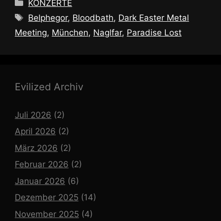
Kategorien
KONZERTE
Schlagwörter
Belphegor
,
Bloodbath
,
Dark Easter Metal
Meeting
,
München
,
Naglfar
,
Paradise Lost
Evilized Archiv
Juli 2026
(2)
April 2026
(2)
März 2026
(2)
Februar 2026
(2)
Januar 2026
(6)
Dezember 2025
(14)
November 2025
(4)