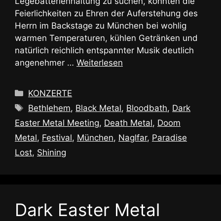
Legebatterienhaltung zu suchen, konnten die
Feierlichkeiten zu Ehren der Auferstehung des
Herrn im Backstage zu München bei wohlig
warmen Temperaturen, kühlen Getränken und
natürlich reichlich entspannter Musik deutlich
angenehmer …
Weiterlesen
Kategorien
KONZERTE
Schlagwörter
Bethlehem
,
Black Metal
,
Bloodbath
,
Dark
Easter Metal Meeting
,
Death Metal
,
Doom
Metal
,
Festival
,
München
,
Naglfar
,
Paradise
Lost
,
Shining
Dark Easter Metal