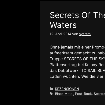
Secrets Of The
Waters
12. April 2014
von
system
Ohne jemals mit einer Promo
aufmerksam gemacht zu hab
Truppe SECRETS OF THE SKY 
Plattenvertrag bei Kolony Re
das Debütwerk “TO SAIL BLAC
Läden wuchten. Wie die vier
Kategorien
REZENSIONEN
Schlagwörter
Black Metal
,
Post-Rock
,
Secret