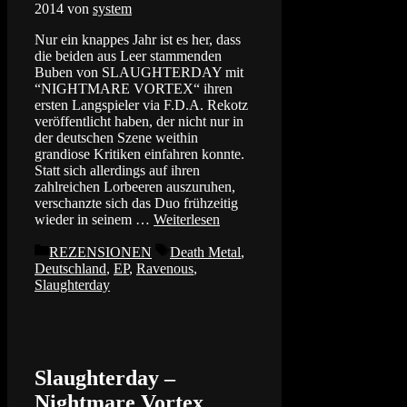
2014
von
system
Nur ein knappes Jahr ist es her, dass
die beiden aus Leer stammenden
Buben von SLAUGHTERDAY mit
“NIGHTMARE VORTEX“ ihren
ersten Langspieler via F.D.A. Rekotz
veröffentlicht haben, der nicht nur in
der deutschen Szene weithin
grandiose Kritiken einfahren konnte.
Statt sich allerdings auf ihren
zahlreichen Lorbeeren auszuruhen,
verschanzte sich das Duo frühzeitig
wieder in seinem …
Weiterlesen
Kategorien
Schlagwörter
REZENSIONEN
Death Metal
,
Deutschland
,
EP
,
Ravenous
,
Slaughterday
Slaughterday –
Nightmare Vortex