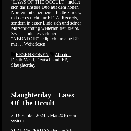
“LAWS OF THE OCCULT“ meldet
sich das finstere Duo aus dem hohen
Norden mit einer neuen Platte zurück,
mit der es nicht nur F.D.A. Records,
sondern in erster Linie sich und seiner
Marschrichtung weiterhin treu bleibt.
Zwar handelt es sich bei
“ABBATOIR“ lediglich um eine EP
mit …
Weiterlesen
Kategorien
Schlagwörter
REZENSIONEN
Abbatoir
,
Death Metal
,
Deutschland
,
EP
,
Slaughterday
Slaughterday – Laws
Of The Occult
3. Dezember 2024
5. Mai 2016
von
system
SLAUGHTERDAY sind zurück!