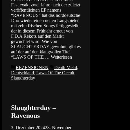
Fast exakt zwei Jahre nach der zuletzt
veröffentlichten EP namens
“RAVENOUS“ hat das norddeutsche
Duo wieder einen neuen Langspieler
mit zehn frischen Songs fertiggestellt,
der in diesem Frühjahr erneut von
F.D.A Rekotz auf den Markt
gewuchtet wird. Wie von
SLAUGHTERDAY gewohnt, gibt es
auf der auf den klangvollen Titel
“LAWS OF THE …
Weiterlesen
Kategorien
Schlagwörter
REZENSIONEN
Death Metal
,
Deutschland
,
Laws Of The Occult
,
Slaughterday
Slaughterday –
Ravenous
3. Dezember 2024
28. November