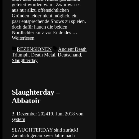
gefeiert worden wäre. Zwar war es
aus nur allzu offensichtlichen
Gründen leider nicht möglich, ein
paar entsprechende Shows zu spielen,
doch dafür hauen die beiden
Nordlichter kurz vor Ende des …
Weiterlesen
Kategorien
Schlagwörter
REZENSIONEN
Ancient Death
Triumph
,
Death Metal
,
Deutschand
,
Slaughterday
Slaughterday –
Abbatoir
3. Dezember 2024
19. Juni 2018
von
system
SLAUGHTERDAY sind zurück!
Ziemlich genau zwei Jahre nach