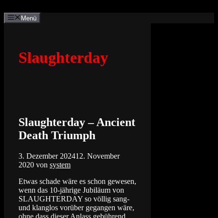
Zum
Inhalt
Menü
springen
Slaughterday
Slaughterday – Ancient
Death Triumph
3. Dezember 2024
12. November
2020
von
system
Etwas schade wäre es schon gewesen,
wenn das 10-jährige Jubiläum von
SLAUGHTERDAY so völlig sang-
und klanglos vorüber gegangen wäre,
ohne dass dieser Anlass gebührend