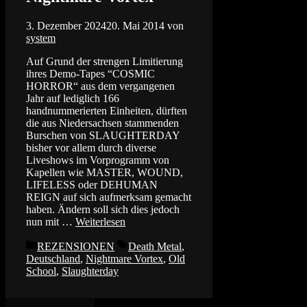
3. Dezember 2024
20. Mai 2014
von
system
Auf Grund der strengen Limitierung
ihres Demo-Tapes “COSMIC
HORROR“ aus dem vergangenen
Jahr auf lediglich 166
handnummerierten Einheiten, dürften
die aus Niedersachsen stammenden
Burschen von SLAUGHTERDAY
bisher vor allem durch diverse
Liveshows im Vorprogramm von
Kapellen wie MASTER, WOUND,
LIFELESS oder DEHUMAN
REIGN auf sich aufmerksam gemacht
haben. Ändern soll sich dies jedoch
nun mit …
Weiterlesen
Kategorien
Schlagwörter
REZENSIONEN
Death Metal
,
Deutschland
,
Nightmare Vortex
,
Old
School
,
Slaughterday