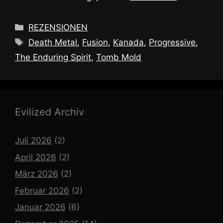
Kategorien
REZENSIONEN
Schlagwörter
Death Metal
,
Fusion
,
Kanada
,
Progressive
,
The Enduring Spirit
,
Tomb Mold
Evilized Archiv
Juli 2026
(2)
April 2026
(2)
März 2026
(2)
Februar 2026
(2)
Januar 2026
(6)