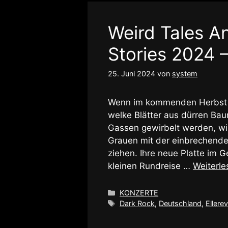
Weird Tales A
Stories 2024 –
25. Juni 2024
von
system
Wenn im kommenden Herbst d
welke Blätter aus dürren Bau
Gassen gewirbelt werden, wi
Grauen mit der einbrechende
ziehen. Ihre neue Platte im
kleinen Rundreise …
Weiterle
Kategorien
KONZERTE
Schlagwörter
Dark Rock
,
Deutschland
,
Ellere