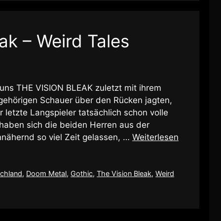
ak – Weird Tales
ss uns THE VISION BLEAK zuletzt mit ihrem
 gehörigen Schauer über den Rücken jagten,
letzte Langspieler tatsächlich schon volle
 haben sich die beiden Herren aus der
nähernd so viel Zeit gelassen, …
Weiterlesen
chland
,
Doom Metal
,
Gothic
,
The Vision Bleak
,
Weird