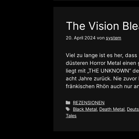
The Vision Ble
20. April 2024
von
system
Viel zu lange ist es her, da
düsteren Horror Metal einen
liegt mit „THE UNKNOWN“ der 
acht Jahre zurück. Nie zuvor
fränkischen Rhön auch nur an
Kategorien
REZENSIONEN
Schlagwörter
Black Metal
,
Death Metal
,
Deuts
Tales