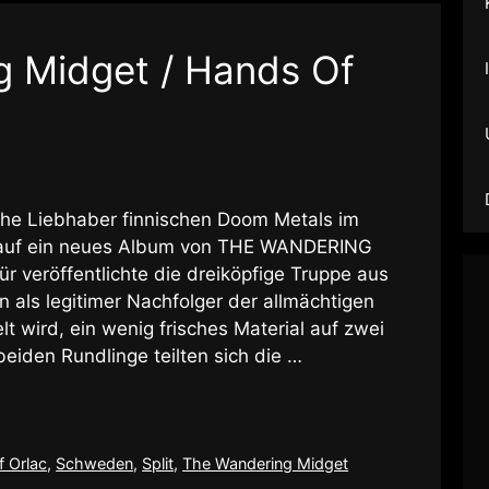
 Midget / Hands Of
che Liebhaber finnischen Doom Metals im
 auf ein neues Album von THE WANDERING
r veröffentlichte die dreiköpfige Truppe aus
n als legitimer Nachfolger der allmächtigen
wird, ein wenig frisches Material auf zwei
beiden Rundlinge teilten sich die …
 Orlac
,
Schweden
,
Split
,
The Wandering Midget