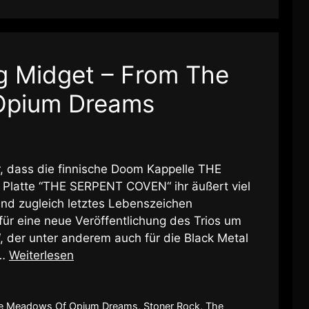
g Midget – From The
Opium Dreams
r, dass die finnische Doom Kappelle THE
latte “THE SERPENT COVEN“ ihr äußert viel
d zugleich letztes Lebenszeichen
 für eine neue Veröffentlichung des Trios um
 der unter anderem auch für die Black Metal
 …
Weiterlesen
e Meadows Of Opium Dreams
,
Stoner Rock
,
The