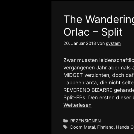
The Wandering
Orlac – Split
20. Januar 2018
von
system
Zwar mussten leidenschaftli
vergangenen Jahr abermals
MIDGET verzichten, doch dafü
Lappeenranta, die nicht selte
REVEREND BIZARRE gehandelt 
Split-EPs. Den ersten dieser 
Weiterlesen
Kategorien
REZENSIONEN
Schlagwörter
Doom Metal
,
Finnland
,
Hands Of