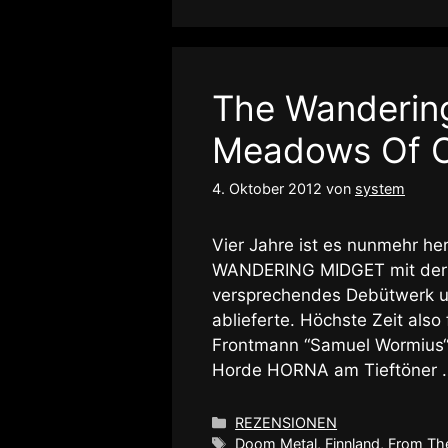
The Wanderin
Meadows Of 
4. Oktober 2012
von
system
Vier Jahre ist es nunmehr he
WANDERING MIDGET mit der P
versprechendes Debütwerk un
ablieferte. Höchste Zeit also
Frontmann “Samuel Wormius“,
Horde HORNA am Tieftöner
Kategorien
REZENSIONEN
Schlagwörter
Doom Metal
,
Finnland
,
From Th