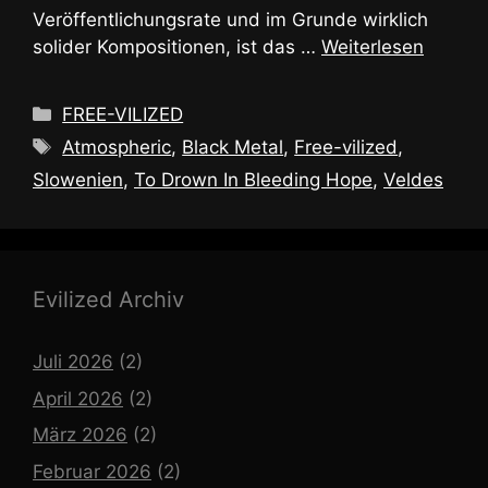
Veröffentlichungsrate und im Grunde wirklich
solider Kompositionen, ist das …
Weiterlesen
Kategorien
FREE-VILIZED
Schlagwörter
Atmospheric
,
Black Metal
,
Free-vilized
,
Slowenien
,
To Drown In Bleeding Hope
,
Veldes
Evilized Archiv
Juli 2026
(2)
April 2026
(2)
März 2026
(2)
Februar 2026
(2)