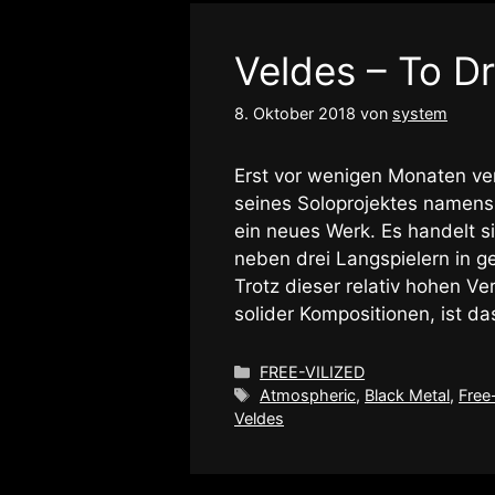
Veldes – To D
8. Oktober 2018
von
system
Erst vor wenigen Monaten ver
seines Soloprojektes name
ein neues Werk. Es handelt si
neben drei Langspielern in g
Trotz dieser relativ hohen Ve
solider Kompositionen, ist d
Kategorien
FREE-VILIZED
Schlagwörter
Atmospheric
,
Black Metal
,
Free-
Veldes