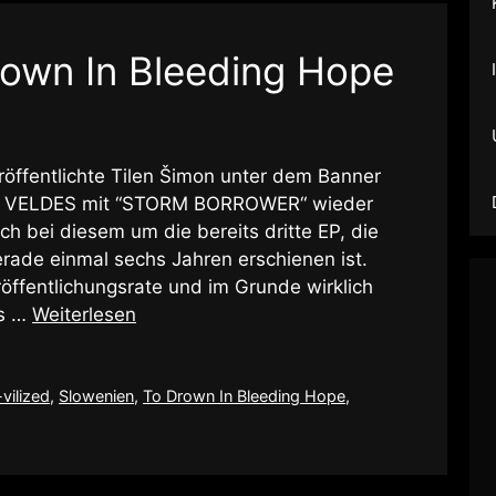
rown In Bleeding Hope
öffentlichte Tilen Šimon unter dem Banner
ns VELDES mit “STORM BORROWER“ wieder
ch bei diesem um die bereits dritte EP, die
erade einmal sechs Jahren erschienen ist.
röffentlichungsrate und im Grunde wirklich
as …
Weiterlesen
vilized
,
Slowenien
,
To Drown In Bleeding Hope
,