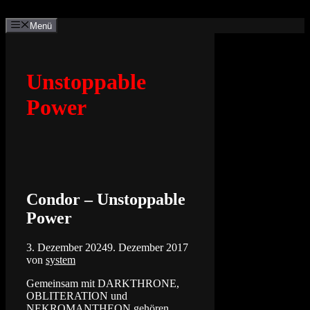
Zum
Inhalt
Menü
springen
Unstoppable
Power
Condor – Unstoppable
Power
3. Dezember 2024
9. Dezember 2017
von
system
Gemeinsam mit DARKTHRONE,
OBLITERATION und
NEKROMANTHEON gehören