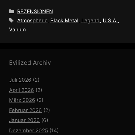
Kategorien
REZENSIONEN
Schlagwörter
Atmospheric
,
Black Metal
,
Legend
,
U.S.A.
,
Vanum
Evilized Archiv
Juli 2026
(2)
April 2026
(2)
März 2026
(2)
Februar 2026
(2)
Januar 2026
(6)
Dezember 2025
(14)