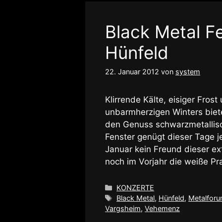
Black Metal Fe
Hünfeld
22. Januar 2012
von
system
Klirrende Kälte, eisiger Fro
unbarmherzigen Winters biet
den Genuss schwarzmetallisch
Fenster genügt dieser Tage j
Januar kein Freund dieser ex
noch im Vorjahr die weiße P
Kategorien
KONZERTE
Schlagwörter
Black Metal
,
Hünfeld
,
Metalforu
Vargsheim
,
Vehemenz