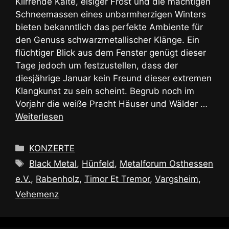
Klirrende Kälte, eisiger Frost und die mächtigen
Schneemassen eines unbarmherzigen Winters
bieten bekanntlich das perfekte Ambiente für
den Genuss schwarzmetallischer Klänge. Ein
flüchtiger Blick aus dem Fenster genügt dieser
Tage jedoch um festzustellen, dass der
diesjährige Januar kein Freund dieser extremen
Klangkunst zu sein scheint. Begrub noch im
Vorjahr die weiße Pracht Häuser und Wälder …
Weiterlesen
Kategorien
KONZERTE
Schlagwörter
Black Metal
,
Hünfeld
,
Metalforum Osthessen
e.V.
,
Rabenholz
,
Timor Et Tremor
,
Vargsheim
,
Vehemenz