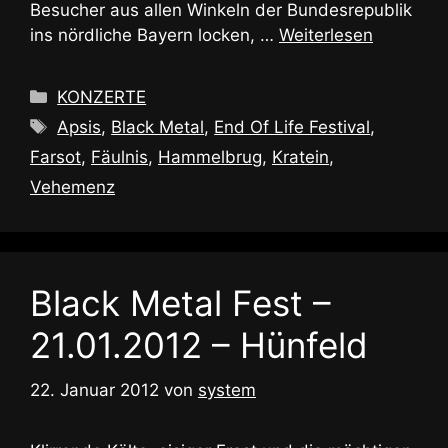
Besucher aus allen Winkeln der Bundesrepublik
ins nördliche Bayern locken, …
Weiterlesen
Kategorien
KONZERTE
Schlagwörter
Apsis
,
Black Metal
,
End Of Life Festival
,
Farsot
,
Fäulnis
,
Hammelbrug
,
Kratein
,
Vehemenz
Black Metal Fest –
21.01.2012 – Hünfeld
22. Januar 2012
von
system