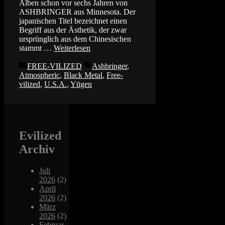
Alben schon vor sechs Jahren von
ASHBRINGER aus Minnesota. Der
japanischen Titel bezeichnet einen
Begriff aus der Ästhetik, der zwar
ursprünglich aus dem Chinesischen
stammt …
Weiterlesen
Kategorien
Schlagwörter
FREE-VILIZED
Ashbringer
,
Atmospheric
,
Black Metal
,
Free-
vilized
,
U.S.A.
,
Yūgen
Evilized
Archiv
Juli
2026
(2)
April
2026
(2)
März
2026
(2)
Februar