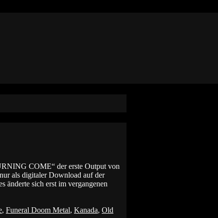
MOURNING COME“ der erste Output von
ur als digitaler Download auf der
es änderte sich erst im vergangenen
e
,
Funeral Doom Metal
,
Kanada
,
Old