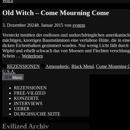
Witch
Old Witch – Come Mourning Come
3. Dezember 2024
8. Januar 2015
von
system
Versteckt inmitten der endlosen und undurchdringlichen amerikanisc
mächtigen, knorrigen Baumstämmen eine verfallene Hütte, die in eine
dicken Eichenbalken gezimmert wurden. Nur wenig Licht fällt durch 
Wipfel und erhellt schwach das von Moosen und Flechten verschlung
Schein …
Weiterlesen
Kategorien
Schlagwörter
REZENSIONEN
Atmospheric
,
Black Metal
,
Come Mourning 
U.S.A.
Menü
REZENSIONEN
FREE-VILIZED
KONZERTE
INTERVIEWS
UEBER
DURCHSUCHE SEITE
Evilized Archiv