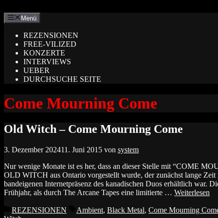
Zum
Inhalt
Menü
springen
REZENSIONEN
FREE-VILIZED
KONZERTE
INTERVIEWS
UEBER
DURCHSUCHE SEITE
Come Mourning Come
Old Witch – Come Mourning Come
3. Dezember 2024
11. Juni 2015
von
system
Nur wenige Monate ist es her, dass an dieser Stelle mit “COME 
OLD WITCH aus Ontario vorgestellt wurde, der zunächst lange Zeit n
bandeigenen Internetpräsenz des kanadischen Duos erhältlich war. Di
Frühjahr, als durch The Arcane Tapes eine limitierte …
Weiterlesen
Kategorien
Schlagwörter
REZENSIONEN
Ambient
,
Black Metal
,
Come Mourning Com