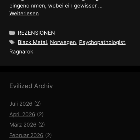
eingenommen, wobei ein gewisser …
Weiterlesen
Kategorien
REZENSIONEN
Schlagwörter
Black Metal
,
Norwegen
,
Psychopathologist
,
Ragnarok
Evilized Archiv
Juli 2026
(2)
April 2026
(2)
März 2026
(2)
Februar 2026
(2)